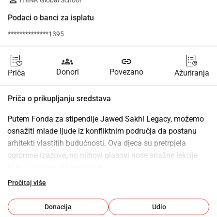
THINK Global School
Podaci o banci za isplatu
**************1395
groups
link
Donori
Povezano
Priča
Ažuriranja
Priča o prikupljanju sredstava
Putem Fonda za stipendije Jawed Sakhi Legacy, možemo 
osnažiti mlade ljude iz konfliktnim područja da postanu 
arhitekti vlastitih budućnosti. Ova djeca su pretrpjela 
ogromne izazove, no njihovi glasovi nose snažne lekcije 
koje zaslužuju biti pojačane.
Pročitaj više
–Joann McPike, osnivačica THINK Global School
Donacija
Udio
U TGS-u, cilj nam je prikupiti 100.000 dolara svake godine 